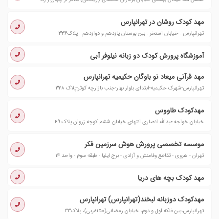
مهد کودک روشان در تهرانپارس
تهرانپارس . خیابان استخر . بین بوستان یازدهم و دوازدهم . پلاک٣٣٦
آموزشگاه پرورش کودک دو زبانه نیلوفر آبی
مهد قرآنی میعاد نو باوگان حکیمیه تهرانپارس
تهرانپارس-شهرک حکیمیه-ابتدای بلوار بهار-جنب بازارچه کوثر-پلاک ٣٢٨
مهدکودک طاووس
خیابان خواجه عبدالله انصاری انتهای خیابان ششم کوچه زروان پلاک ۴۹
موسسه تخصصی پرورش هوش سرزمین فکر
تهران - هروی - تقاطع وفامنش و آزادی - برج ایلیا - طبقه سوم - واحد ۱۴
مهد کودک بچه های دریا
مهدکودک دوزبانه لبخند(تهرانپارس) تهرانپارس
تهرانپارس،بین فلکه اول و دوم، خیابان رمضانی(۱۵۰غربی)، پلاک۳۳