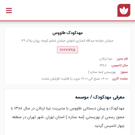
رفتن به
محتوای
اصلی
مهدکودک طاووس
خیابان خواجه عبدالله انصاری انتهای خیابان ششم کوچه زروان پلاک ۴۹
۲۲۸۷۱۳۸۵
نام مدیر:
نینا اردلان
سال تاسیس:
۱۳۸۸
مجوز:
بهزیستی (سه ستاره )
ساعت کاری
۰۷:۰۰ صبح الی ۱۷:۰۰ غروب با قابلیت افزایش ساعت
معرفی مهدکودک / موسسه
مهدکودک و پیش دبستانی طاووس با مدیریت نینا اردلان در سال ۱۳۸۸ با
مجوز رسمی از بهزیستی (سه ستاره ) استان تهران ،شهر تهران در منطقه
چهار تاسیس گردید.