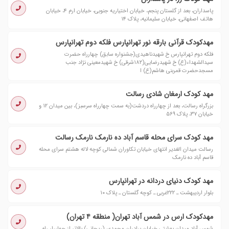
پاسداران، بعد از گلستان پنجم، خیابان اختیاریه جنوبی، خیابان ارم ۴، خیابان
هاتف اصفهانی، خیابان سلیمانیه، پلاک ۱۴
مهدکودک قرآنی بارقه نور تهرانپارس فلکه دوم تهرانپارس
فلکه دوم تهرانپارس خ شهیدناهیدی(جشنواره سابق) چهارراه حضرت
سیدالشهداء(ع) خ شهیدرضایی(۱۸۲شرقی) خ شهیدمعینی نژاد جنب
مسجدحضرت قمربنی هاشم(ع) ا
مهد کودک ارمغان شادی رسالت
بزرگراه رسالت، بعد از چهارراه دردشت(به سمت چهارراه سرسبز)، بین میدان ١٢ و
خیابان ٣٧، پلاک ٥٦٩
مهد كودک سراى محله قاسم آباد ده نارمک نارمک رسالت
رسالت میدان الغدیر انتهاى خیابان تکاوران شمالى کوچه لاله هشتم سراى محله
قاسم آباد ده نارمک
مهد کودک دنیای دردانه در تهرانپارس
بلوار اردیبهشت ـ ۲۲۲غربی ـ کوچه گلستان ـ پلاک ۱۰
مهدکودک ارس در شمس آباد تهران( منطقه ۴ تهران)
شمس آباد میدان بهشتی خیابان برادران محمدی (ریحانی) بالاتر از چهاررار راه