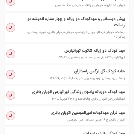
تهران، اختیاریه، خیابان جهانتاب، خیابان هنگامه غربی
پیش دبستانی و مهدکودک دو زبانه و چهار ستاره اندیشه نو
رسالت
رسالت، خیابان فرجام، چهارراه ولیعصر، خیابان برادران باقری، کوچه بوستانی،
پلاک ۴۵
مهد کودک دو زبانه شاتوت تهرانپارس
تهرانپارس-۱۹۲شرقی-بین سجده ای ومظفری-پلاک۵۳
خانه کودک گل نرگس پاسداران
پاسداران، بوستان نهم، روبه روی کلینیک لباف نژاد، پلاک۱۲۹.
مهد کودک دوزبانه یاسهای زندگی تهرانپارس اتوبان باقری
تهرانپارس-بن اتوبان باقری وبابامحمدی (۲۱۰ غربی)پ ۱۰۰
مهد قرآن مهدكودك امیرالمومنین اتوبان باقری
اتوبان باقری خ ٢١٦غربی مسجد امیر المومنین
مهد کودک رزا در پاسداران