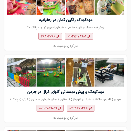
مهدکودک رنگین کمان در زعفرانیه
زعفرانیه - خیابان شهید فلاحی - خیابان امیری ثوری - پلاک ۱۷
۲۶۸۰۲۷۶۶
۰۹۰۴۵۱۷۸۹۸۱
باز کردن توضیحات
مهدکودک و پیش دبستانی گلهای غزال در جردن
جردن ( نلسون ماندلا) ، خیابان شهنواز ( گلستان )، نبش خیابان احمدی ( گیتی )، پلاک ١
۰۲۱٢٢٠۴٩٠۴٩
٠٩١٢١٨٧٠۴۶٨
باز کردن توضیحات