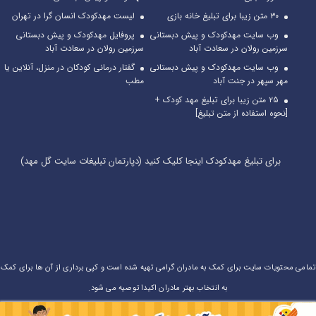
۳۰ متن زیبا برای تبلیغ خانه بازی
لیست مهدکودک انسان گرا در تهران
لحظه ورود، و همچنین نحوه تعامل وی با کودکان حاضر در مهد کودک
وب سایت مهدکودک و پیش دبستانی
پروفایل مهدکودک و پیش دبستانی
شما می توانید، برخی از زوایای رفتار مربی را آشکارا ببینید.
سرزمین رولان در سعادت آباد
سرزمین رولان در سعادت آباد
وب سایت مهدکودک و پیش دبستانی
گفتار درمانی کودکان در منزل، آنلاین یا
نیازهای هر خانواده با یکدیگر متفاوت است، لازم است که قبل از نام
مهر سپهر در جنت آباد
مطب
نویسی فرزند خود در مهد کودک با مربیان گفتگو و جلسه داشته باشید.
۲۵ متن زیبا برای تبلیغ مهد کودک +
تا هم مربیان با انتظارات شما از آموزش آشنا شوند. و هم شما با شیوه
[نحوه استفاده از متن تبلیغ]
و نحوه تدریس مربی تا حدودی آشنا شوید. .در این حالت است که
کودک از تعامل مفید والدین و مربیان بهره مند می گردد. وبا روش
برای تبلیغ مهدکودک اینجا کلیک کنید (دپارتمان تبلیغات سایت گل مهد)
صحیح، برای فردای بهتر و آینده تحصیلی درخشان گام برخواهد داشت.
بودجه
به طبع هر خانواده با توجه به شرایط اقتصادی که دارد مقدار معینی برای
آموزش کودک خود هزینه میکند. رنج قیمت مراکز آموزشی تقریبا در
یک خط و محدوده است( با کمی تغییرات جزئی).
تمامی محتویات سایت برای کمک به مادران گرامی تهیه شده است و کپی برداری از آن ها برای کمک
به انتخاب بهتر مادران اکیدا توصیه می شود.
مراکز آموزشی با برقراری کلاس های فوق برنامه سعی بر هدایت