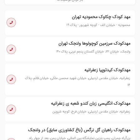
مهد کودک چکاوک محمودیه تهران
محمودیه - خیابان الف - کوچه شهریور - پلاک ۱۹
مهدکودک سرزمین کوچولوها ولنجک تهران
ولنجک، خیابان ۲۲، خیابان گلستان پنجم غربی، پلاک ۳۰
مهدکودک کیدتوپیا زعفرانیه
زعفرانیه، خیابان مقدس اردبیلی، خیابان شهید محسن ملکی، خیابان قائم، پلاک
۱۴
مهدکودک انگلیسی زبان کندو شعبه ی زعفرانیه
زعفرانیه، خیابان مقدس اردبیلی، خیابان فرخ، کوچه شروین
مهدکودک راهیان گل نرگس (باغ کشاورزی سابق) در ولنجک
بزرگراه چمران، پمپ بنزین نمایشگاه بین المللی، خیابان یمن، بعد از چهار راه