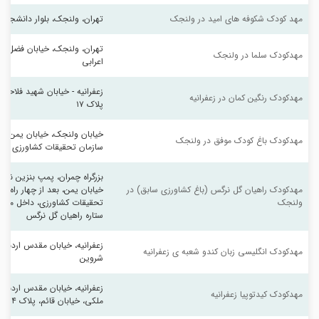
مهد کودک شکوفه های امید در ولنجک
تهران، ولنجک، بلوار دانشجو، خ
تهران، ولنجک، خیابان فضل الله
مهدکودک سلما در ولنجک
اعرابی
زعفرانیه - خیابان شهید فلاحی 
مهدکودک رنگین کمان در زعفرانیه
پلاک ۱۷
خیابان ولنجک، خیابان یمن، ج
مهدکودک باغ کودک موفق در ولنجک
سازمان تحقیقات کشاورزی کود
بزرگراه چمران، پمپ بنزین نمای
مهدکودک راهیان گل نرگس (باغ کشاورزی سابق) در 
خیابان یمن، بعد از چهار راه
ولنجک
تحقیقات کشاورزی، داخل محوط
ستاره راهیان گل نرگس
زعفرانیه، خیابان مقدس اردبیلی
مهدکودک انگلیسی زبان کندو شعبه ی زعفرانیه
شروین
زعفرانیه، خیابان مقدس اردبی
مهدکودک کیدتوپیا زعفرانیه
ملکی، خیابان قائم، پلاک ۱۴