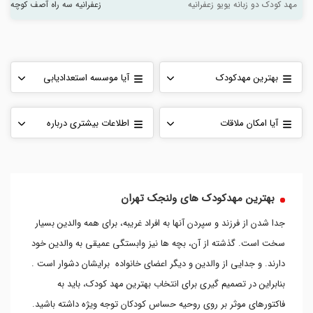
مهد کودک دو زبانه یویو زعفرانیه
زعفرانیه سه راه آصف کوچه سیم
بهترین مهدکودک
آیا موسسه استعدادیابی
ولنجک کدام مهدکودک
در ولنجک وجود دارد؟
هست؟
آیا امکان ملاقات
اطلاعات بیشتری درباره
حضوری در این روزهای
مهدکودک ها نیاز دارم. از
کرونایی هست (تاریخ: ۲۰
کجا می توانم کسب اطلاع
فروردین)
کنم؟
بهترین مهدکودک های ولنجک تهران
جدا شدن از فرزند و سپردن آنها به افراد غریبه، برای همه والدین بسیار
سخت است. گذشته از آن، بچه ها نیز وابستگی عمیقی به والدین خود
دارند. و جدایی از والدین و دیگر اعضای خانواده برایشان دشوار است .
بنابراین در تصمیم گیری برای انتخاب بهترین مهد کودک، باید به
فاکتورهای موثر بر روی روحیه حساس کودکان توجه ویژه داشته باشید.