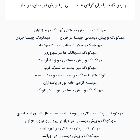
بهترین گزینه را برای گرفتن نتیجه عالی از آموزش فرزندتان، در نظر
بگیرید. سپس کودک خود را با آسودگی خیال برای پرورش استعدادها
و شکوفا شدن توانمندی هایش به بهترین مهد کودک منطقه خود
مهد کودک و پیش دبستانی آی تک در مرزداران
بسپارید. ما نیز با شما در انتخاب بهترین مهد کودک همراه هستیم و
مهدکودک و پیش دبستانی چیستا در جردن
مهدکودک چیستا جردن
راهکارهای موثر را برایتان در این مطلب آورده ایم.
مهدکودک و پیش دبستانی چیستا میرداماد
مهدکودک سنجاقک ها در سهروردی
مهمترین عوامل موثر در شناخت بهترین مهد کودک
مهدکودک و پیش دبستانی دو زبانه آرین ۳
فاکتور های کلیدی که میتوان به آن اشاره کرد، کیفیت بالای آموزشی
مهدکودک مهر پرستو در شهرک غرب
وهمگام با استانداردهای جهانی، استفاده از امکانات و تجهیزات مدرن و
کودکستان قاصدک در خیابان نامجو میدان سپاه
موسسه قرآنی خانه نور در پاسداران
سالم برای پرورش جسم و روح لطیف کودکان و بهره مندی از مربیان
مهد کودک و پیش دبستانی نویان در نارمک
متخصص و دوره دیده در امر آموزش کودکان است.
عوامل شناخته شده و گاهی هم ناشناخته وجود دارد، که باید مد نظر
مهدکودک و پیش دبستانی در یوسف آباد، سید جمال الدین اسد آبادی
والدین باشد. سطح آموزش، فاصله مهد کودک از منزل ، بودجه، امنیت،
مهدکودک و پیش دبستانی در خیابان پیروزی و نیروی هوایی
بهداشت، امکانات، برنامه آموزشی، کیفیت یادگیری، رفتار مربیان،تجربه
مهدکودک و پیش دبستانی در تهرانپارس
پرسنل، کلاس های فوق برنامه ، ثبات کارکنان و...از آن دسته هستند.
مهدکودک و پیش دبستانی در تهرانسر