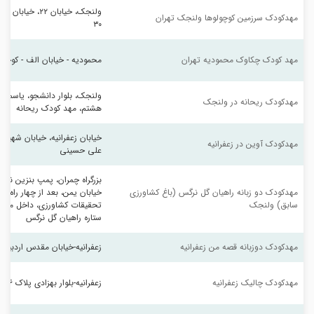
ولنجک، خیابان ۲۲
مهدکودک سرزمین کوچولوها ولنجک تهران
۳۰
مهد کودک چکاوک محمودیه تهران
محمودیه - خیابان الف - کوچه شه
ولنجک، بلوار دانشجو، یاسمن 
مهدکودک ریحانه در ولنجک
هشتم، مهد کودک ریحانه
خیابان زعفرانیه، خیابان شهید 
مهدکودک آوین در زعفرانیه
علی حسینی
بزرگراه چمران، پمپ بنزین نمای
مهدکودک دو زبانه راهیان گل نرگس (باغ کشاورزی 
خیابان یمن، بعد از چهار راه
سابق) ولنجک
تحقیقات کشاورزی، داخل محوط
ستاره راهیان گل نرگس
مهدکودک دوزبانه قصه من زعفرانیه
زعفرانیه-خیابان مقدس اردبیلی-خی
مهدکودک چالیک زعفرانیه
زعفرانیه-بلوار بهزادی پلاک ۶