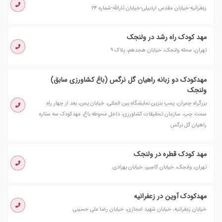
زعفرانیه-خیابان مقدس اردبیلی-خیابان ثارالله-شماره ۲۴
مهد کودک راه رشد در ولنجک
تهران، محله ولنجک، خیابان هجدهم، پلاک ۹
مهدکودک دو زبانه راهیان گل نرگس (باغ کشاورزی سابق)
ولنجک
بزرگراه چمران، پمپ بنزین نمایشگاه بین المللی، خیابان یمن، بعد از چهار راه
سمت چپ، سازمان تحقیقات کشاورزی، داخل محوطه باغ، مهدکودک سه ستاره
راهیان گل نرگس
مهد کودک قطره در ولنجک
تهران، ولنجک، خیابان کامبیز، خیابان بهزادی
مهدکودک آوین در زعفرانیه
خیابان زعفرانیه، خیابان شهید اعجازی، خیابان رضا علی حسینی