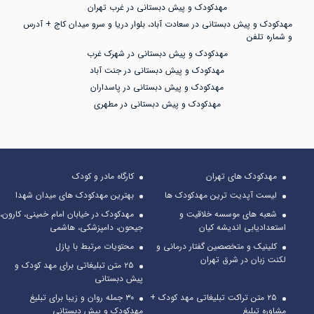
مهدکودک و پیش دبستانی در غرب تهران
تیزبینی، صبر و حوصله شما والدین در راه تحقیق برای یافتن بهترین
مهدکودک و پیش دبستانی در سعادت آباد، بلوار دریا و سرو میدان کاج + آدرس
مهد کودک، تا حد زیادی شما را در نتیجه گیری درست از بین تعداد
و شماره تلفن
مهدکودک و پیش دبستانی در شهرک غرب
زیاد مراکز آموزشی یاری خواهد کرد.
مهدکودک و پیش دبستانی در جنت آباد
بنابراین لازم است، از معیارهایی که برای انتخاب بهترین مهد کودک در
مهدکودک و پیش دبستانی در پاسداران
مهدکودک و پیش دبستانی در مطهری
ذهنتان دارید، لیستی تهیه کنید. و پله به پله به آنها رسیدگی کنید، در
این صورت است که در آینده شاهد موفقیت های گام به گام کودک خود
در راه کسب تجارب و آموزش های پیش رویش خواهید بود.
توانایی مربیان
مهدکودک های تهران
کارگاه مادر و کودک
لیست آپدیت ترین مهدکودک ها
بهترین مهدکودک های میدان شهدا
مربیان برای دوره های مختلف آموزشی مهد کودک وپیش دبستانی باید
شعبه های موسسه خلاقیت و
مهدکودک در خیابان امام خمینی، کارون،
دوره دیده باشند.
استعدادیابی اندیشه کیان
جیحون، دامپزشکی، هاشمی
کلینیک و متخصصین گفتار درمانی و
محتویات مرتبط با پازل
هیچ راهکاری برای شناخت کامل از مربیان وجود ندارد. ولی میتوان با
لکنت زبان در شرق تهران
۲۵ متن تبلیغاتی برای مهد کودک و
پرسیدن نظر والدین دیگر که کودکشان در مهد کودک حضور دارد، تا
پیش دبستانی
حدود زیادی با رفتار و شیوه مربی در زمان تدریس با کودکان، آشنا شد.
۲۵ متن تراکت تبلیغاتی مهد کودک +
۳۰ جمله روان و زیبا برای تبلیغ
مشاوره تبلیغ
مهدکودک و پیش دبستانی
در بازدید حضوری از مهد کودک و برخورد مربی با شما و کودک تان در