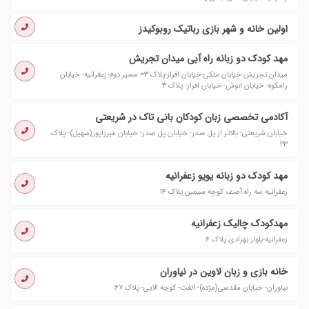
اولین خانه و شهر بازی رباتیک روبوکیدز
مهد کودک دو زبانه راه آبی میدان تجریش
میدان تجریش-خیابان ملکی-خیابان افراز-پلاک ۳= مسیر دوم-زعفرانیه- خیابان
رامکوه- خیابان انوش- خیابان افراز- پلاک ۳
آکادمی تخصصی زبان کودکان بانی تاک در شریعتی
خیابان شریعتی- بالاتر از پل صدر- خیابان پل صدر- خیابان میرزاپور(سهیل)- پلاک
۲۳
مهد کودک دو زبانه یویو زعفرانیه
زعفرانیه سه راه آصف کوچه سیمین پلاک ۱۴
مهدکودک چالیک زعفرانیه
زعفرانیه-بلوار بهزادی پلاک ۶
خانه بازی و زبان لاوین در نیاوران
نیاوران- خیابان مقدسی(مژده)- الفت- کوچه الایی- پلاک ۶۷