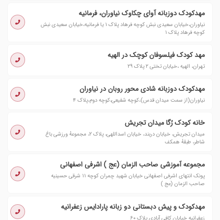
مهدكودک دوزبانه آوای چکاوک نیاوران، فرمانیه
نیاوران،خیابان سعیدی نبش کوچه فرهاد پلاک ١ یا فرمانیه،خیابان سعیدی نبش
کوچه فرهاد پلاک ١
مهد كودک فیلسوفان كوچک در الهیه
تهران، الهیه ،خیابان تختی ٢ پلاک ٢٩
مهدکودک دوزبانه شادی محور روبان در نیاوران
نیاوران(از سمت میدان قدس)،کوچه شفیعی،کوچه دوم،پلاک ۴
خانه کودک رُگا میدان تجریش
میدان تجریش، خیابان دربند، خیابان اسداللهی، پلاک ۲، مجموعهٔ ورزشی باغ
شاطر، طبقهٔ همکف
مجموعه آموزشی صاحب الزمان (عج ) اشرفی اصفهانی
پونک انتهای اشرفی اصفهانی خیابان شهید چمران کوچه ۱۱ شرقی حسینیه
صاحب الزمان (عج )
مهدکودک و پیش دبستانی دو زبانه پارادایس زعفرانیه
زعفرانیه خیابان کافی آبادی پلاک ۶۰