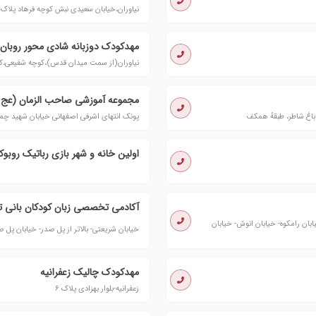
نیاوران،خیابان سعیدی نبش کوچه فرهاد پلاک ١ یا فرمانیه،خیابان سعیدی نبش کوچه فرهاد پلاک ١
مهدکودک دوزبانه شادی محور روبان د
نیاوران(از سمت میدان قدس)،کوچه شفیعی،کوچ
مجموعه آموزشی صاحب الزمان (عج )
پونک انتهای اشرفی اصفهانی خیابان شهید چمران کوچه ۱۱ شرقی حسینیه صا
اولین خانه و شهر بازی رباتیک روبوک
آکادمی تخصصی زبان کودکان بانی ت
ک ۳= مسیر دوم-زعفرانیه- خیابان رامکوه- خیابان انوش- خیابان
خیابان شریعتی- بالاتر از پل صدر- خیابان پل صد
مهدکودک چالیک زعفرانیه
زعفرانیه-بلوار بهزادی پلاک ۶