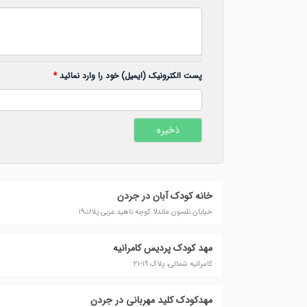
پست الکترونیک (ایمیل) خود را وارد نمائید
*
خانه کودک آبان در جردن
خيابان نلسون ماندلا كوچه ناهيد غربى پلاك١٩
مهد کودک پردیس کامرانیه
کامرانیه شمالی، پلاک ۱۹-۲۱
مهدکودک کلید مهربانی در جردن