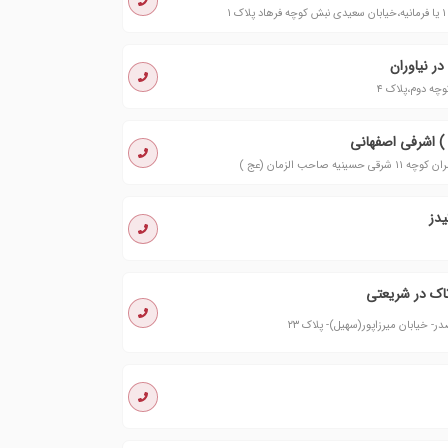
ر نیاوران
ه دوم،پلاک ۴
 اشرفی اصفهانی
حب الزمان (عج )
یدز
اک در شریعتی
ر- خیابان میرزاپور(سهیل)- پلاک ۲۳