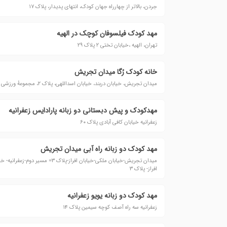
جردن، بالاتر از چهارراه جهان کودک، انتهای پدیدار، پلاک ۱۷
مهد كودک فیلسوفان كوچک در الهیه
تهران، الهیه ،خیابان تختی ٢ پلاک ٢٩
خانه کودک رُگا میدان تجریش
میدان تجریش، خیابان دربند، خیابان اسداللهی، پلاک ۲، مجموعهٔ ورزشی باغ شاطر، طبقهٔ همکف
مهدکودک و پیش دبستانی دو زبانه پارادایس زعفرانیه
زعفرانیه خیابان کافی آبادی پلاک ۶۰
مهد کودک دو زبانه راه آبی میدان تجریش
میدان تجریش-خیابان ملکی-خیابان افراز-پلا
افراز- پلاک ۳
مهد کودک دو زبانه یویو زعفرانیه
زعفرانیه سه راه آصف کوچه سیمین پلاک ۱۴