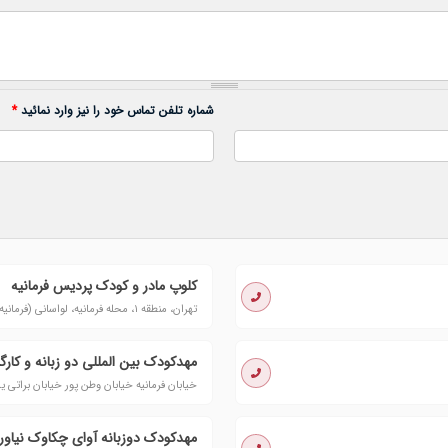
شماره تلفن تماس خود را نیز وارد نمائید
*
کلوپ مادر و کودک پردیس فرمانیه
تهران، منطقه ۱، محله فرمانیه، لواسانی (فرمانیه)، چهارراه فرمانیه، نرسیده به نوبنیاد، نارنجستان سوم، پلاک ۳
مهدکودک بین المللی دو زبانه و کارگا
خیابان فرمانیه خیابان وطن پور خیابان براتی ی
مهدكودک دوزبانه آوای چکاوک نیاورا