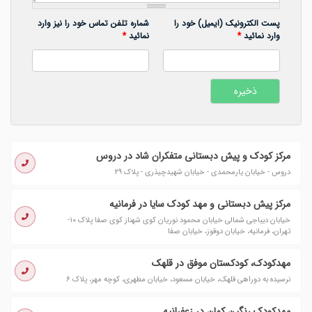
پست الکترونیک (ایمیل) خود را
شماره تلفن تماس خود را نیز وارد
وارد نمائید
*
نمائید
*
مرکز کودک و پیش دبستانی متفکران شاد در دروس
دروس - خیابان یارمحمدی - خیابان شهیدچیذری - پلاک ۲۹
مرکز پیش دبستانی و مهد کودک سایا در فرمانیه
خیابان دیباجی شمالی خیابان محمود نوریان کوی شهناز کوی صفا پلاک ۱۰-
تهران، فرمانیه، خیابان دوقوز، خیابان صفا
مهدکودک، کودکستان موفق در قلهک
نرسیده به دوراهی قلهک، خیابان مسعود، خیابان مطهری، کوچه مهر، پلاک ۶
مهدکودک رنگین کمان در زعفرانیه