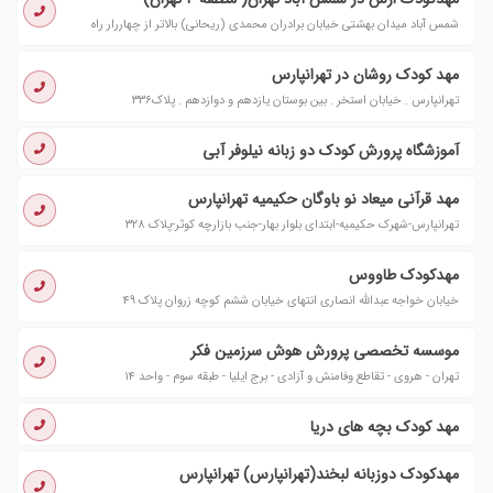
شمس آباد میدان بهشتی خیابان برادران محمدی (ریحانی) بالاتر از چهاررار راه
مهد کودک روشان در تهرانپارس
تهرانپارس . خیابان استخر . بین بوستان یازدهم و دوازدهم . پلاک٣٣٦
آموزشگاه پرورش کودک دو زبانه نیلوفر آبی
مهد قرآنی میعاد نو باوگان حکیمیه تهرانپارس
تهرانپارس-شهرک حکیمیه-ابتدای بلوار بهار-جنب بازارچه کوثر-پلاک ٣٢٨
مهدکودک طاووس
خیابان خواجه عبدالله انصاری انتهای خیابان ششم کوچه زروان پلاک ۴۹
موسسه تخصصی پرورش هوش سرزمین فکر
تهران - هروی - تقاطع وفامنش و آزادی - برج ایلیا - طبقه سوم - واحد ۱۴
مهد کودک بچه های دریا
مهدکودک دوزبانه لبخند(تهرانپارس) تهرانپارس