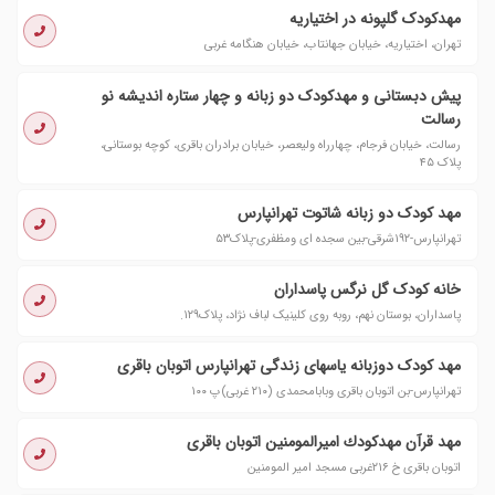
مهدکودک گلپونه در اختیاریه
تهران، اختیاریه، خیابان جهانتاب، خیابان هنگامه غربی
پیش دبستانی و مهدکودک دو زبانه و چهار ستاره اندیشه نو
رسالت
رسالت، خیابان فرجام، چهارراه ولیعصر، خیابان برادران باقری، کوچه بوستانی،
پلاک ۴۵
مهد کودک دو زبانه شاتوت تهرانپارس
تهرانپارس-۱۹۲شرقی-بین سجده ای ومظفری-پلاک۵۳
خانه کودک گل نرگس پاسداران
پاسداران، بوستان نهم، روبه روی کلینیک لباف نژاد، پلاک۱۲۹.
مهد کودک دوزبانه یاسهای زندگی تهرانپارس اتوبان باقری
تهرانپارس-بن اتوبان باقری وبابامحمدی (۲۱۰ غربی)پ ۱۰۰
مهد قرآن مهدكودك امیرالمومنین اتوبان باقری
اتوبان باقری خ ٢١٦غربی مسجد امیر المومنین