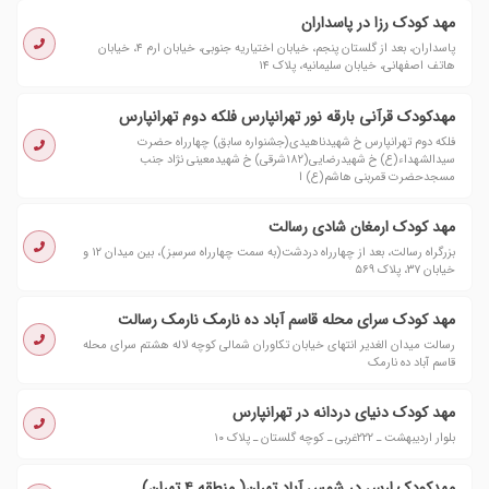
مهد کودک رزا در پاسداران
پاسداران، بعد از گلستان پنجم، خیابان اختیاریه جنوبی، خیابان ارم ۴، خیابان
هاتف اصفهانی، خیابان سلیمانیه، پلاک ۱۴
مهدکودک قرآنی بارقه نور تهرانپارس فلکه دوم تهرانپارس
فلکه دوم تهرانپارس خ شهیدناهیدی(جشنواره سابق) چهارراه حضرت
سیدالشهداء(ع) خ شهیدرضایی(۱۸۲شرقی) خ شهیدمعینی نژاد جنب
مسجدحضرت قمربنی هاشم(ع) ا
مهد کودک ارمغان شادی رسالت
بزرگراه رسالت، بعد از چهارراه دردشت(به سمت چهارراه سرسبز)، بین میدان ١٢ و
خیابان ٣٧، پلاک ٥٦٩
مهد كودک سراى محله قاسم آباد ده نارمک نارمک رسالت
رسالت میدان الغدیر انتهاى خیابان تکاوران شمالى کوچه لاله هشتم سراى محله
قاسم آباد ده نارمک
مهد کودک دنیای دردانه در تهرانپارس
بلوار اردیبهشت ـ ۲۲۲غربی ـ کوچه گلستان ـ پلاک ۱۰
مهدکودک ارس در شمس آباد تهران( منطقه ۴ تهران)