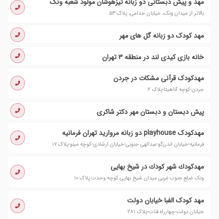
مهد و پیش دبستانی دو زبانه تیزهوشان مولود شعبه ونک
بالاتر از میدان ونک، خیابان خدامی، پلاک ۵۳
مهد کودک دو زبانه گل‌ های مهر
خانه بازی کیدی لند در منطقه ۳ تهران
مهدکودک قرآنی مشکات در جردن
جردن-کوچه آناهیتا-پلاک ۶
پیش دبستان و دبستان مهر دکتر شاکری
مهدکودک playhouse دو زبانه مروارید تهران فرمانیه
فرمانیه-خیابان اندرزگو-عبدالهی جنوبی-خیابان ارشادی-کوچه مینو-پلاک ۱۷
مهدكودك شهر كودك در شیخ بهایی
ونک ضلع جنوب غربی میدان شیخ بهایی کوچه وحدت پلاک ١٠
مهد کودک الفبا خیابان دولت
خیابان دولت-چهارراه قنات-پلاک ۲۸۱