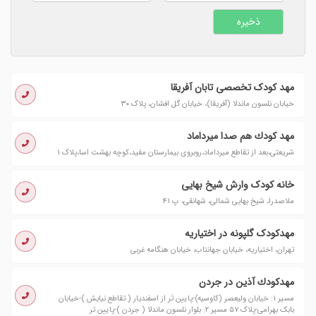
مهد کودک تخصصی تابان آفریقا
خیابان نلسون ماندلا (آفریقا)، خیابان گل افشان، پلاک ۳۰
مهد كودك هم صدا میرداماد
شریعتی،بعد از تقاطع میرداماد،روبروی بیمارستان مفید،کوچه بهشت اسا،پلاک ١
خانه کودک وارش شیخ بهایی
ملاصدرا، شیخ بهایی شمالی، شهانقی، پ ۴۱
مهدکودک گلپونه در اختیاریه
تهران، اختیاریه، خیابان جهانتاب، خیابان هنگامه غربی
مهدكودك آذین در جردن
مسیر ١: خیابان ولیعصر (کاوسیه)-پایین تَر از اسفندیار ( تقاطع نیایش )-خیابان
بابک بهرامی-پلاک ٥٧ مسیر ٢: بلوار نلسون ماندلا ( جردن )-پایین تر