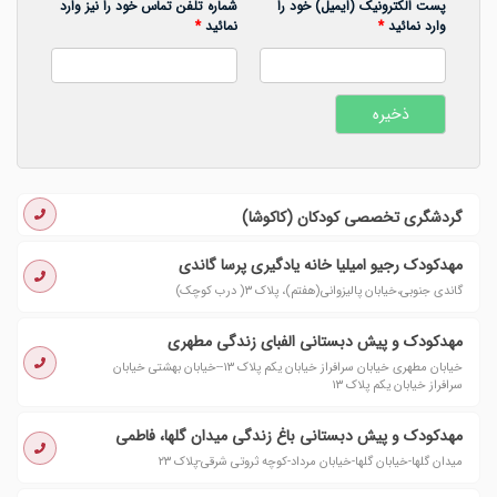
پست الکترونیک (ایمیل) خود را
شماره تلفن تماس خود را نیز وارد
وارد نمائید
*
نمائید
*
گردشگری تخصصی کودکان (کاکوشا)
مهدکودک رجیو امیلیا خانه یادگیری پرسا گاندی
گاندی جنوبی،خیابان پالیزوانی(هفتم)، پلاک ۳( درب کوچک)
مهدکودک و پیش‌ دبستانی الفبای زندگی مطهری
خیابان مطهری خیابان سرافراز خیابان یکم پلاک ۱۳--خیابان بهشتی خیابان
سرافراز خیابان یکم پلاک ۱۳
مهدکودک و پیش دبستانی باغ زندگی میدان گلها، فاطمی
میدان گلها-خیابان گلها-خیابان مرداد-کوچه ثروتی شرقی-پلاک ۲۳