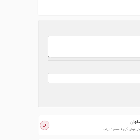
فهان
نونی-نبش کوچه مسجد زینب