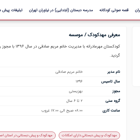
رفتن به
ان
قصه صوتی کودکانه
محتوای
مدرسه دبستان (ابتدایی) در نیاوران تهران
تبلیغات پیش د
اصلی
معرفی مهدکودک / موسسه
کودکستان مهرمادرا
گردید.
نام مدیر
خانم مریم صادقی
سال تاسیس
۱۳۹۶
مجوز
بهزیستی
گروه سنی
۲ تا ۶ سال
ساعت کاری
۰۸:۰۰ صبح الی ۱۷:۰۰ غروب
مهدکودک و پیش دبستانی دارای امکانات
مهدکودک و پیش دبستانی در استان اصف