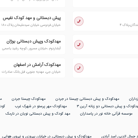
پیش دبستانی و مهد کودک نفیس
دگان،پلاک ۴
خیابان فردوسی خیابان سیدعلیخان پلاک ١٨٠
مهدکودک وپیش دبستانی بوژان
آبشاردوم ،خیابان مسرور ،کوچه رشید یاسمی
مهدکودک آرامش در اصفهان
خیابان جی، مهدیه جنوبی، قبل بانک صادرات
داران
مهدکودک و پیش دبستانی چیستا در جردن
مهدکودک چیستا جردن
م
دکودک و پیش دبستانی دو زبانه آرین ۳
مهدکودک مهر پرستو در شهرک غرب
کود
موسسه قرآنی خانه نور در پاسداران
مهد کودک و پیش دبستانی نویان در نارمک
 جمال الدین اسد آبادی
مهدکودک و پیش دبستانی در خیابان پیروزی و نیروی هوایی