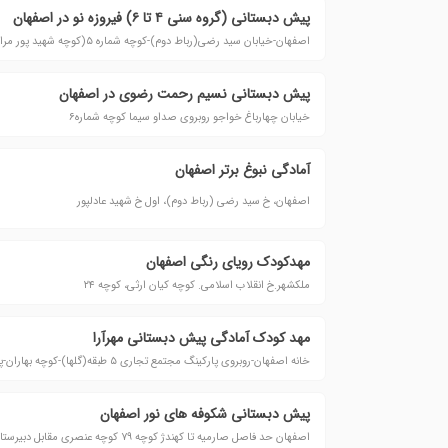
پیش دبستانی (گروه سنی ۴ تا ۶) فیروزه نو در اصفهان
اصفهان-خیابان سید رضی(رباط دوم)-کوچه شماره ۵(کوچه شهید پور مرادعسگری)
پیش دبستانی نسیم رحمت رضوی در اصفهان
خیابان چهارباغ خواجو روبروی صداو سیما کوچه شماره۶
آمادگی نبوغ برتر اصفهان
اصفهان، خ سید رضی (رباط دوم)، اول خ شهید عادلپور
مهدکودک رویای رنگی اصفهان
ملکشهر.خ انقلاب اسلامی. کوچه کیان ارثی، کوچه ۲۴
مهد کودک آمادگی پیش دبستانی مهرآرا
خانه اصفهان-روبروی پارکینگ مجتمع تجاری ۵ طبقه(گلها)-کوچه بهاران-پلاک ۱۱
پیش دبستانی شکوفه های نور اصفهان
اصفهان حد فاصل صارمیه تا کهندژ کوچه ۷۹ کوچه