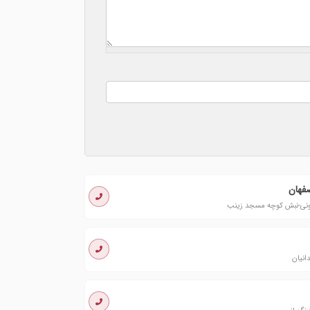
فهان
نونی-نبش کوچه مسجد زینب
انیان