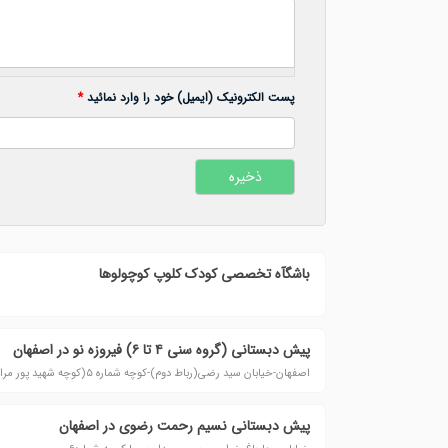
پست الکترونیک (ایمیل) خود را وارد نمائید
*
باشگآه تخصصی کودک کلوپ کوچولوها
پیش دبستانی (گروه سنی ۴ تا ۶) فیروزه نو در اصفهان
اصفهان-خیابان سید رضی(رباط دوم)-کوچه شماره ۵(کوچه شهید پور مرادعسگری)
پیش دبستانی نسیم رحمت رضوی در اصفهان