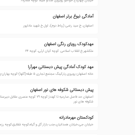
خیابان چهارباغ خواجو روبروی صداو سیما کوچه شماره۶
آمادگی نبوغ برتر اصفهان
اصفهان، خ سید رضی (رباط دوم)، اول خ شهید عادلپور
مهدکودک رویای رنگی اصفهان
ملکشهر.خ انقلاب اسلامی. کوچه کیان ارثی، کوچه ۲۴
مهد کودک آمادگی پیش دبستانی مهرآرا
خانه اصفهان-روبروی پارکینگ مجتمع تجاری ۵ طبقه(گلها)-کوچه بهاران-پلاک ۱۱
پیش دبستانی شکوفه های نور اصفهان
اصفهان حد فاصل صارمیه تا کهندژ کوچه ۷۹ کوچه
شکوفه های نور
کودکستان مهرمادرانه
خیابان جی،خیابان همدانیان،جنب بازار گل و گیاه،کوچه شقایق،کوچه رزمن