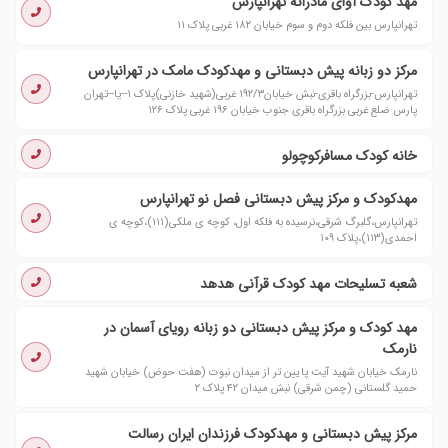
مهد کودک آوای مادرانه تهرانپارس
تهرانپارس بین فلکه دوم و سوم خیابان ۱۸۲ غربی پلاک ۱۱
مرکز دو زبانه پیش دبستانی و مهدکودک مامک در تهرانپارس
تهرانپارس-بزرگراه باقری-نبش خیابان۱۹۲/۳ غربی(شهید خازنی)پلاک ۱--یا--تهران
پارس ضلع غربی بزرگراه باقری جنوب خیابان ۱۹۶ غربی پلاک ۱۲۶
خانه کودک مسافركوچولو
مهدکودک و مرکز پیش دبستانی فصل نو تهرانپارس
تهرانپارس،گلبرگ شرقی،نرسیده به فلکه اول، کوچه ی ملکی(۱۱۱)،کوچه ی
احمدی(۱۱۳)،پلاک ۱۰۹
شعبه تسلیحات مهد کودک قرآنی هدهد
مهد کودک و مرکز پیش دبستانی دو زبانه رویای آسمان در
نارمک
نارمک خیابان شهید آیت پایین تر از میدان نبوت (هفت حوض) خیابان شهید
حمید گلستانی (چمن شرقی) نبش میدان ۴۲ پلاک ۲
مرکز پیش دبستانی و مهدکودک فرزندان ایران رسالت