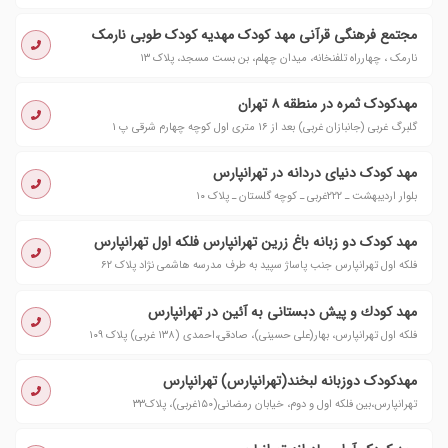
مجتمع فرهنگی قرآنی مهد کودک مهدیه کودک طوبی نارمک
نارمک ، چهارراه تلفنخانه، میدان چهلم، بن بست مسجد، پلاک ۱۳
مهدکودک ثمره در منطقه ۸ تهران
گلبرگ غربی (جانبازان غربی) بعد از ۱۶ متری اول کوچه چهارم شرقی پ ۱
مهد کودک دنیای دردانه در تهرانپارس
بلوار اردیبهشت ـ ۲۲۲غربی ـ کوچه گلستان ـ پلاک ۱۰
مهد کودک دو زبانه باغ زرین تهرانپارس فلکه اول تهرانپارس
فلکه اول تهرانپارس جنب پاساژ سپید به طرف مدرسه هاشمی نژاد پلاک ۶۲
مهد كودك و پیش دبستانى به آئین در تهرانپارس
فلکه اول تهرانپارس، بهار(علی حسینی)، صادقی،احمدی (۱۳۸ غربی) پلاک ۱۰۹
مهدکودک دوزبانه لبخند(تهرانپارس) تهرانپارس
تهرانپارس،بین فلکه اول و دوم، خیابان رمضانی(۱۵۰غربی)، پلاک۳۳