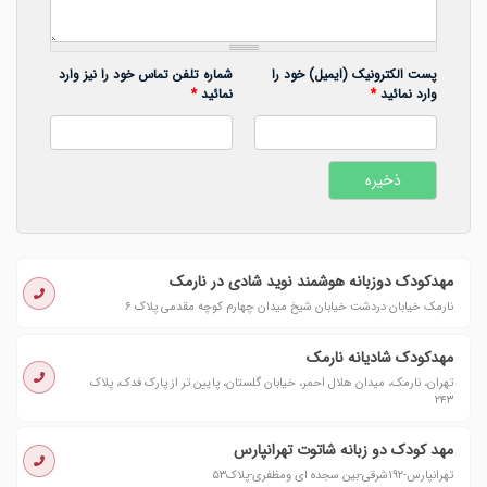
پست الکترونیک (ایمیل) خود را
شماره تلفن تماس خود را نیز وارد
وارد نمائید
*
نمائید
*
مهدکودک دوزبانه هوشمند نوید شادی در نارمک
نارمک خیابان دردشت خیابان شیخ میدان چهارم کوچه مقدمی پلاک ۶
مهدکودک شادیانه نارمک
تهران، نارمک، میدان هلال احمر، خیابان گلستان، پایین تر از پارک فدک، پلاک
۲۴۳
مهد کودک دو زبانه شاتوت تهرانپارس
تهرانپارس-۱۹۲شرقی-بین سجده ای ومظفری-پلاک۵۳