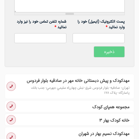
پست الکترونیک (ایمیل) خود را
شماره تلفن تماس خود را نیز وارد
وارد نمائید
*
نمائید
*
مهدکودک و پیش دبستانی خانه مهر در صادقیه بلوار فردوس
تهران- صادقیه- بلوار فردوس شرق- نبش چهارراه سليمي جهرمي- جنب بانك
پاسارگاد- پلاک ١٧٨
مجموعه همپای کودک
خانه کودک بهار ۳
مهدکودک نسیم بهار در شهران