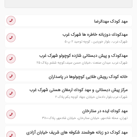
مهد کودک مهدالرضا
مهدكودك دوزبانه خاطره ها شهرک غرب
شهرک غرب ، بلوار خوردین ، کوچه توحید ٢ پ ٥
مهدكودک و پیش دبستانى شازده كوچولو شهرک غرب
شهرک غرب، میدان صنعت ،خیابان حسن سیف،کوچه ششم ،پلاک ٢٥
خانه کودک رویش طلایی کوچولوها در پاسداران
مركز پیش دبستانی و مهد كودك ارمغان هستی شهرک غرب
شهرک غرب بلوار دادمان خیابان جهاد کوچه یکم پلاک ٢
مهد كودك ایده در ستارخان
تهران، محله شادمهر، خیابان ستارخان، خیابان شادمهر، پلاک ۳۸۰
مهد کودک دو زبانه هوشمند شکوفه های شریف خیابان آزادی