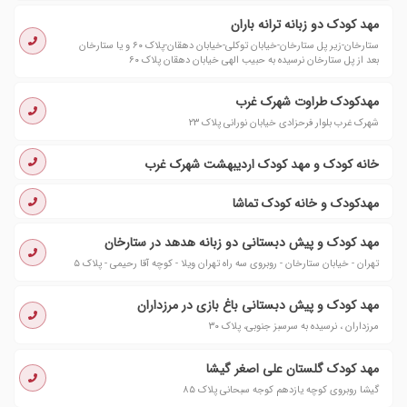
مهد کودک دو زبانه ترانه باران
ستارخان-زیر پل ستارخان-خیابان توکلی-خیابان دهقان-پلاک ۶۰ و یا ستارخان
بعد از پل ستارخان نرسیده به حبیب الهی خیابان دهقان پلاک ۶۰
مهدکودک طراوت شهرک غرب
شهرک غرب بلوار فرحزادی خیابان نورانی پلاک ۲۳
خانه کودک و مهد کودک اردیبهشت شهرک غرب
مهدکودک و خانه کودک تماشا
مهد کودک و پیش دبستانی دو زبانه هدهد در ستارخان
تهران - خیابان ستارخان - روبروی سه راه تهران ویلا - کوچه آقا رحیمی - پلاک ۵
مهد کودک و پیش دبستانی باغ بازی در مرزداران
مرزداران ، نرسیده به سرسبز جنوبی، پلاک ٣٠
مهد کودک گلستان علی اصغر گیشا
گیشا روبروى کوچه یازدهم کوجه سبحانى پلاک ٨٥