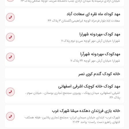
خیابان آزادی نرسیده به میدان آزادی جنب دانشگاه شریف کوچه صادقی پلاک ۲۳
مهد كودك ماه نقره ای سعادت آباد
سعادت اباد-بلوار فرحزاد-کوچه ابراهیمی-گلستان ٣ پلاک ٤٤
مهد کودک مهردونه شهرارا
شهرارا خیابان آرش مهر کوچه سی و دوم پلاک ۷
مهدکودک مهردونه شهرآرا
شهرارا خیابان آرش مهر کوچه ۳۲ پلاک ۷
خانه کودک گندم کوی نصر
مهد کودک خانه کوچک اشرفی اصفهانی
اشرفی اصفهانی، میدان پونک ، روبروی مجتمع تجاری بوستان ، خیابان سوم ،
پلاک ۳۶
خانه بازی فرزندان دهکده میشا شهرک غرب
شهرک غرب- ابتدای خیابان سیمای ایران- مجتمع تجاری پلاتین- طبقه همکف-
انتهای راهرو دست راست- واحد ۲۴-۲۱