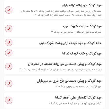
مهد کودک دو زبانه ترانه باران
ستارخان-زیر پل ستارخان-خیابان توکلی-خیابان دهقان-پلاک ۶۰ و یا ستارخان
بعد از پل ستارخان نرسیده به حبیب الهی خیابان دهقان پلاک ۶۰
مهدکودک طراوت شهرک غرب
شهرک غرب بلوار فرحزادی خیابان نورانی پلاک ۲۳
خانه کودک و مهد کودک اردیبهشت شهرک غرب
مهدکودک و خانه کودک تماشا
مهد کودک و پیش دبستانی دو زبانه هدهد در ستارخان
تهران - خیابان ستارخان - روبروی سه راه تهران ویلا - کوچه آقا رحیمی - پلاک ۵
مهد کودک و پیش دبستانی باغ بازی در مرزداران
مرزداران ، نرسیده به سرسبز جنوبی، پلاک ٣٠
مهد کودک گلستان علی اصغر گیشا
گیشا روبروى کوچه یازدهم کوجه سبحانى پلاک ٨٥