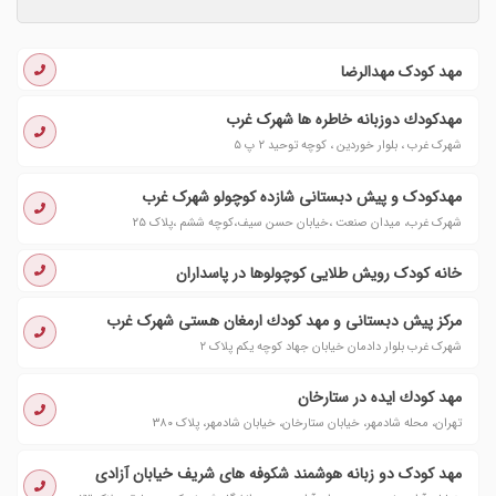
مهد کودک مهدالرضا
مهدكودك دوزبانه خاطره ها شهرک غرب
شهرک غرب ، بلوار خوردین ، کوچه توحید ٢ پ ٥
مهدكودک و پیش دبستانى شازده كوچولو شهرک غرب
شهرک غرب، میدان صنعت ،خیابان حسن سیف،کوچه ششم ،پلاک ٢٥
خانه کودک رویش طلایی کوچولوها در پاسداران
مركز پیش دبستانی و مهد كودك ارمغان هستی شهرک غرب
شهرک غرب بلوار دادمان خیابان جهاد کوچه یکم پلاک ٢
مهد كودك ایده در ستارخان
تهران، محله شادمهر، خیابان ستارخان، خیابان شادمهر، پلاک ۳۸۰
مهد کودک دو زبانه هوشمند شکوفه های شریف خیابان آزادی